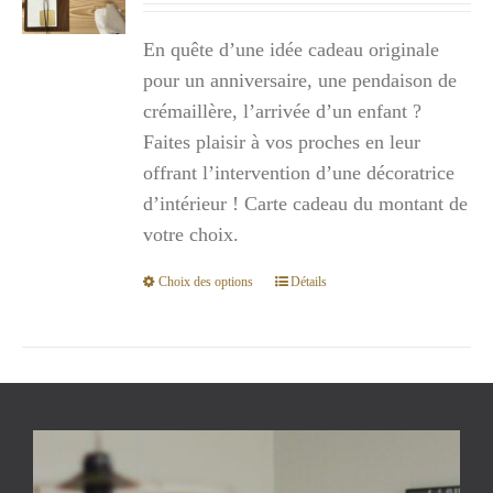
prix :
En quête d’une idée cadeau originale
300,00€
pour un anniversaire, une pendaison de
à
crémaillère, l’arrivée d’un enfant ?
1
Faites plaisir à vos proches en leur
000,00€
offrant l’intervention d’une décoratrice
d’intérieur ! Carte cadeau du montant de
votre choix.
Choix des options
Détails
Ce
produit
a
plusieurs
variations.
Les
options