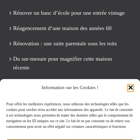
Rénover un banc d’école pour une entrée vintage
Réagencement d’une maison des années 60
Rénovation : une suite parentale sous les toits
Du sur-mesure pour magnifier cette maison
récente
Un anniversaire Cirque Fête foraine
Information sur les Cookies !
Rénovation intégrale d’un appartement de 125 m2
Pour offrir les meilleures expériences, nous utilisons des technologies telles que les
cookies pour stocker et/ou accéder aux informations des appareils. Le fait de consentir
à ces technologies nous permettra de traiter des données telles que le comportement de
navigation ou les ID uniques sur ce site. Le fait de ne pas consentir ou de retirer son
Rechercher:
consentement peut avoir un effet négatif sur certaines caractéristiques et fonctions.