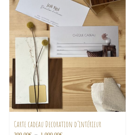
Carte cadeau Decoration d’intérieur
Plage
300,00
€
–
1 000,00
€