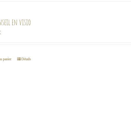
nseil en visio
€
au panier
Détails