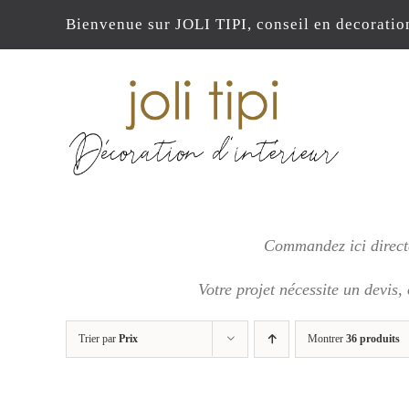
Passer
Bienvenue sur JOLI TIPI, conseil en decoratio
au
contenu
Commandez ici directe
Votre projet nécessite un devis,
Trier par
Prix
Montrer
36 produits