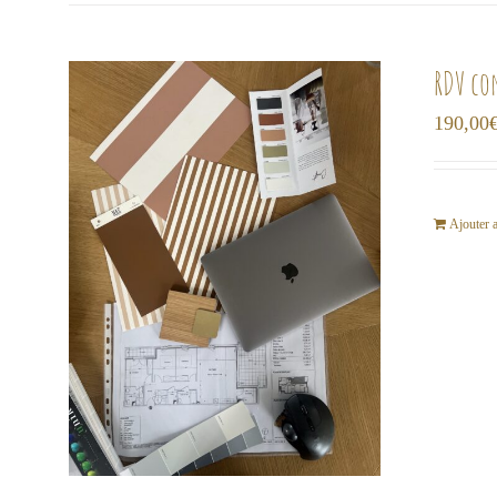
RDV co
190,00
Ajouter 