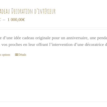
cadeau Decoration d’intérieur
Plage
€
–
1 000,00
€
de
prix :
e d’une idée cadeau originale pour un anniversaire, une pendai
300,00€
 à vos proches en leur offrant l’intervention d’une décoratrice
à
1
s options
Détails
Ce
000,00€
produit
a
plusieurs
variations.
Les
options
peuvent