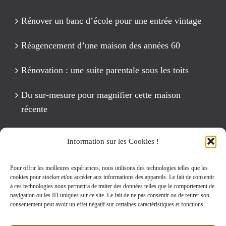
Rénover un banc d’école pour une entrée vintage
Réagencement d’une maison des années 60
Rénovation : une suite parentale sous les toits
Du sur-mesure pour magnifier cette maison
récente
Un anniversaire Cirque Fête foraine
Information sur les Cookies !
Rénovation intégrale d’un appartement de 125 m2
Pour offrir les meilleures expériences, nous utilisons des technologies telles que les
cookies pour stocker et/ou accéder aux informations des appareils. Le fait de consentir
à ces technologies nous permettra de traiter des données telles que le comportement de
navigation ou les ID uniques sur ce site. Le fait de ne pas consentir ou de retirer son
Rechercher:
consentement peut avoir un effet négatif sur certaines caractéristiques et fonctions.