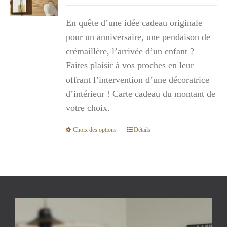
prix :
En quête d’une idée cadeau originale
300,00€
pour un anniversaire, une pendaison de
à
crémaillère, l’arrivée d’un enfant ?
1
Faites plaisir à vos proches en leur
000,00€
offrant l’intervention d’une décoratrice
d’intérieur ! Carte cadeau du montant de
votre choix.
Choix des options
Détails
Ce
produit
a
plusieurs
variations.
Les
options