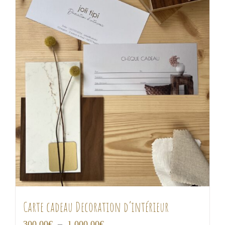
Carte cadeau Decoration d’intérieur
Plage
300,00
€
–
1 000,00
€