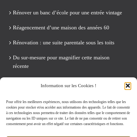
Rénover un banc d’école pour une entrée vintage
Réagencement d’une maison des années 60
Rénovation : une suite parentale sous les toits
Du sur-mesure pour magnifier cette maison
récente
Un anniversaire Cirque Fête foraine
Information sur les Cookies !
Rénovation intégrale d’un appartement de 125 m2
Pour offrir les meilleures expériences, nous utilisons des technologies telles que les
cookies pour stocker et/ou accéder aux informations des appareils. Le fait de consentir
à ces technologies nous permettra de traiter des données telles que le comportement de
navigation ou les ID uniques sur ce site. Le fait de ne pas consentir ou de retirer son
Rechercher:
consentement peut avoir un effet négatif sur certaines caractéristiques et fonctions.