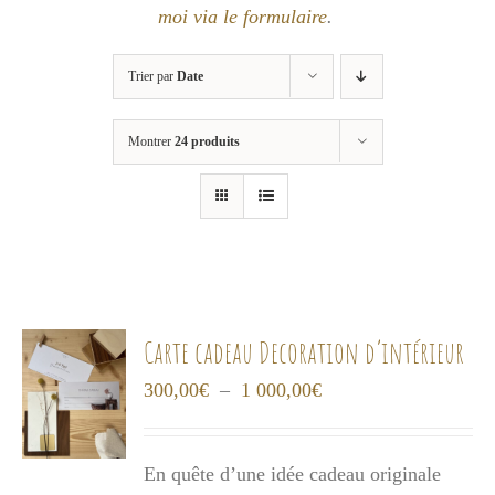
moi via le formulaire
.
Trier par
Date
Montrer
24 produits
Carte cadeau Decoration d’intérieur
Plage
300,00
€
–
1 000,00
€
de
prix :
En quête d’une idée cadeau originale
300,00€