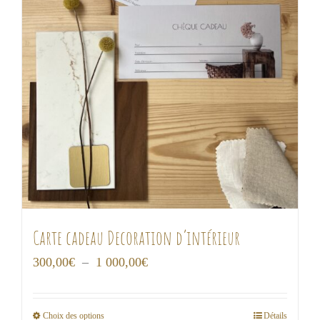
Carte cadeau Decoration d’intérieur
Plage
300,00
€
–
1 000,00
€
de
prix :
Choix des options
Détails
Ce