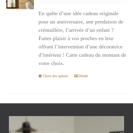
prix :
En quête d’une idée cadeau originale
300,00€
pour un anniversaire, une pendaison de
à
crémaillère, l’arrivée d’un enfant ?
1
Faites plaisir à vos proches en leur
000,00€
offrant l’intervention d’une décoratrice
d’intérieur ! Carte cadeau du montant de
votre choix.
Choix des options
Détails
Ce
produit
a
plusieurs
variations.
Les
options