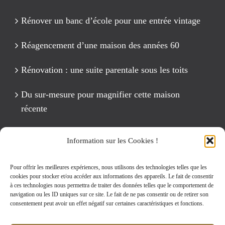
Rénover un banc d’école pour une entrée vintage
Réagencement d’une maison des années 60
Rénovation : une suite parentale sous les toits
Du sur-mesure pour magnifier cette maison
récente
Un anniversaire Cirque Fête foraine
Information sur les Cookies !
Rénovation intégrale d’un appartement de 125 m2
Pour offrir les meilleures expériences, nous utilisons des technologies telles que les
cookies pour stocker et/ou accéder aux informations des appareils. Le fait de consentir
à ces technologies nous permettra de traiter des données telles que le comportement de
navigation ou les ID uniques sur ce site. Le fait de ne pas consentir ou de retirer son
Rechercher:
consentement peut avoir un effet négatif sur certaines caractéristiques et fonctions.