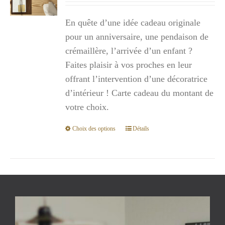
prix :
En quête d’une idée cadeau originale
300,00€
pour un anniversaire, une pendaison de
à
crémaillère, l’arrivée d’un enfant ?
1
Faites plaisir à vos proches en leur
000,00€
offrant l’intervention d’une décoratrice
d’intérieur ! Carte cadeau du montant de
votre choix.
Choix des options
Détails
Ce
produit
a
plusieurs
variations.
Les
options