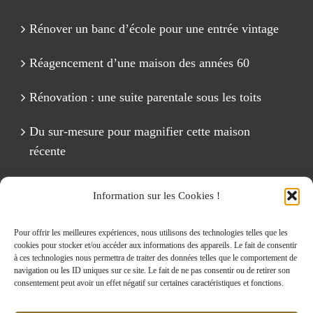
Rénover un banc d’école pour une entrée vintage
Réagencement d’une maison des années 60
Rénovation : une suite parentale sous les toits
Du sur-mesure pour magnifier cette maison
récente
Un anniversaire Cirque Fête foraine
Information sur les Cookies !
Rénovation intégrale d’un appartement de 125 m2
Pour offrir les meilleures expériences, nous utilisons des technologies telles que les
cookies pour stocker et/ou accéder aux informations des appareils. Le fait de consentir
à ces technologies nous permettra de traiter des données telles que le comportement de
navigation ou les ID uniques sur ce site. Le fait de ne pas consentir ou de retirer son
Rechercher:
consentement peut avoir un effet négatif sur certaines caractéristiques et fonctions.