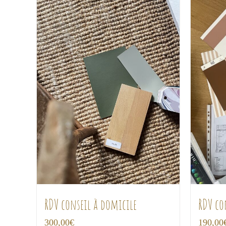
RDV conseil à domicile
RDV co
300,00
€
190,00