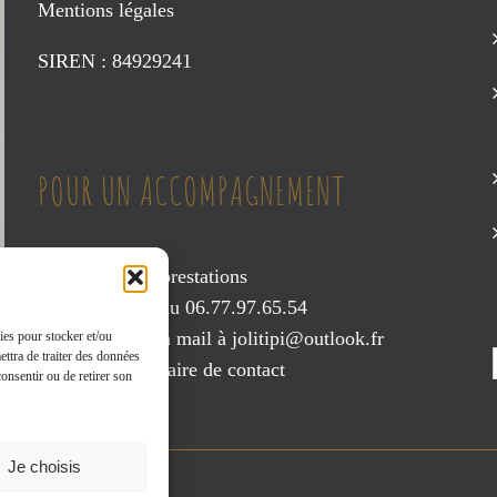
du
Mentions légales
produit
SIREN : 84929241
POUR UN ACCOMPAGNEMENT
Consultez mes prestations
Contactez-moi au 06.77.97.65.54
Envoyez-moi un mail à
jolitipi@outlook.fr
ies pour stocker et/ou
ettra de traiter des données
ou via le
formulaire de contact
onsentir ou de retirer son
Je choisis