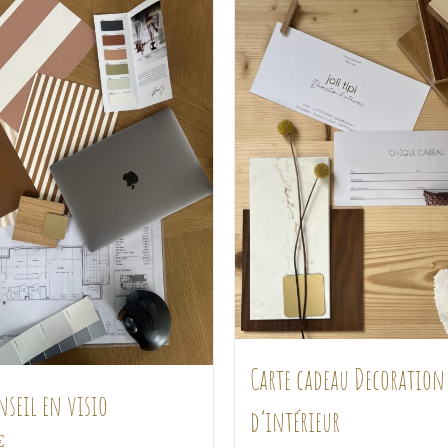
Carte cadeau Decoration
nseil en visio
d’intérieur
€