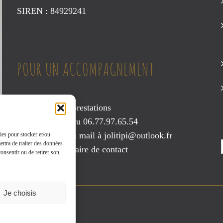
SIREN : 84929241
POUR UN ACCOMPAGNEMENT
Consultez mes prestations
Contactez-moi au 06.77.97.65.54
Envoyez-moi un mail à
jolitipi@outlook.fr
ies pour stocker et/ou
ettra de traiter des données
ou via le
formulaire de contact
onsentir ou de retirer son
Je choisis