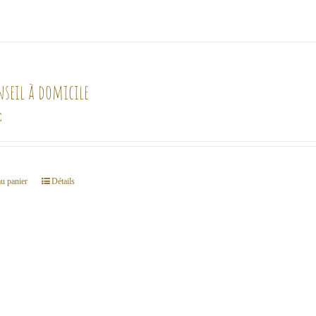
nseil à domicile
€
au panier
Détails