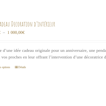
cadeau Decoration d’intérieur
Plage
€
–
1 000,00
€
de
prix :
e d’une idée cadeau originale pour un anniversaire, une pendai
300,00€
 à vos proches en leur offrant l’intervention d’une décoratrice
à
1
s options
Détails
Ce
000,00€
produit
a
plusieurs
variations.
Les