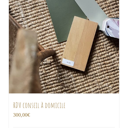
choisies
sur
la
page
du
produit
RDV conseil à domicile
300,00
€