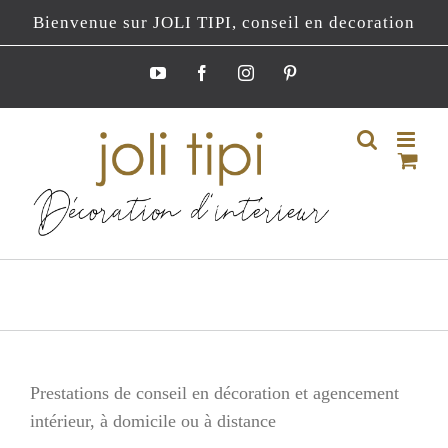
Passer
Bienvenue sur JOLI TIPI, conseil en decoration
au
contenu
YouTube
Facebook
Instagram
Pinterest
Prestations de conseil en décoration et agencement
intérieur, à domicile ou à distance