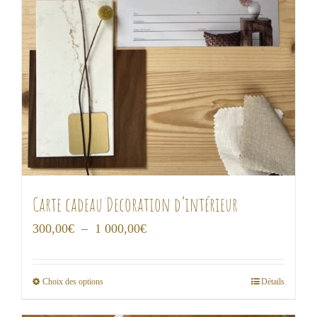
Carte cadeau Decoration d’intérieur
Plage
300,00
€
–
1 000,00
€
de
prix :
Choix des options
Détails
Ce
300,00€
produit
à