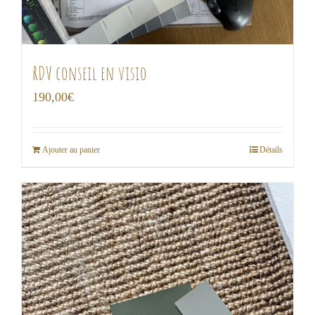
RDV conseil en visio
190,00
€
Ajouter au panier
Détails