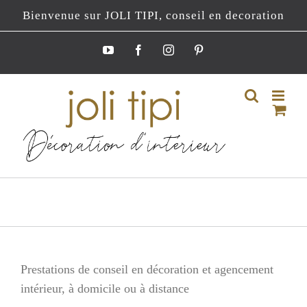
Passer
Bienvenue sur JOLI TIPI, conseil en decoration
au
contenu
YouTube
Facebook
Instagram
Pinterest
Prestations de conseil en décoration et agencement
intérieur, à domicile ou à distance