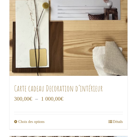
Carte cadeau Decoration d’intérieur
Plage
300,00
€
–
1 000,00
€
de
prix :
Choix des options
Détails
Ce
300,00€
produit
à