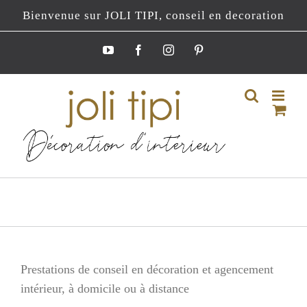
Passer
Bienvenue sur JOLI TIPI, conseil en decoration
au
contenu
YouTube
Facebook
Instagram
Pinterest
Prestations de conseil en décoration et agencement
intérieur, à domicile ou à distance