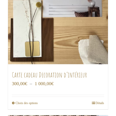
Carte cadeau Decoration d’intérieur
Plage
300,00
€
–
1 000,00
€
de
prix :
Choix des options
Détails
Ce
300,00€
produit
à