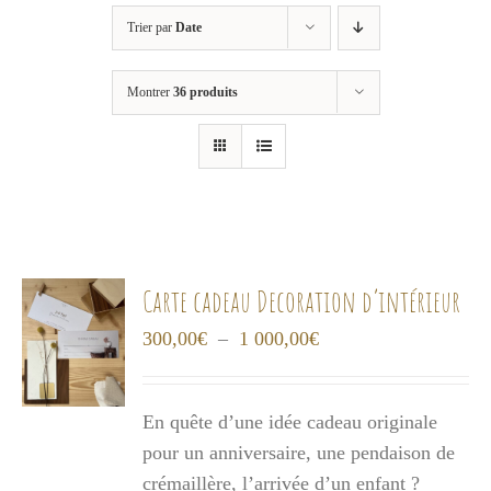
Trier par
Date
Montrer
36 produits
Carte cadeau Decoration d’intérieur
Plage
300,00
€
–
1 000,00
€
de
prix :
En quête d’une idée cadeau originale
300,00€
pour un anniversaire, une pendaison de
à
crémaillère, l’arrivée d’un enfant ?