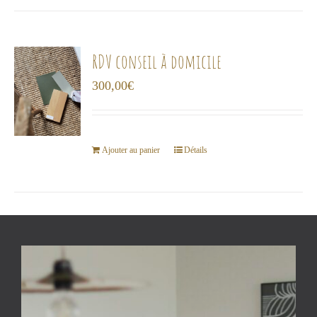
la
page
du
RDV conseil à domicile
produit
300,00
€
Ajouter au panier
Détails