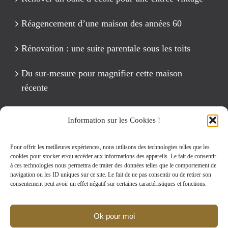
Réagencement d’une maison des années 60
Rénovation : une suite parentale sous les toits
Du sur-mesure pour magnifier cette maison
récente
Un anniversaire Cirque Fête foraine
Information sur les Cookies !
Rénovation intégrale d’un appartement de 125 m2
Pour offrir les meilleures expériences, nous utilisons des technologies telles que les
cookies pour stocker et/ou accéder aux informations des appareils. Le fait de consentir
à ces technologies nous permettra de traiter des données telles que le comportement de
navigation ou les ID uniques sur ce site. Le fait de ne pas consentir ou de retirer son
Rechercher:
consentement peut avoir un effet négatif sur certaines caractéristiques et fonctions.
Ok pour moi