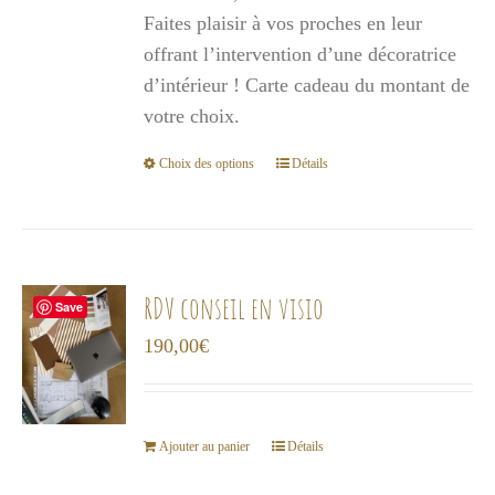
1
Faites plaisir à vos proches en leur
000,00€
offrant l’intervention d’une décoratrice
d’intérieur ! Carte cadeau du montant de
votre choix.
Choix des options
Détails
Ce
produit
a
plusieurs
variations.
RDV conseil en visio
Save
Les
190,00
€
options
peuvent
être
choisies
Ajouter au panier
Détails
sur