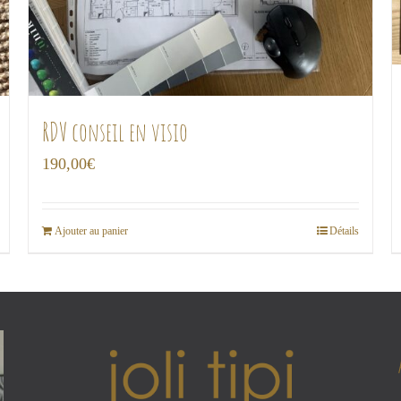
RDV conseil en visio
190,00
€
Ajouter au panier
Détails