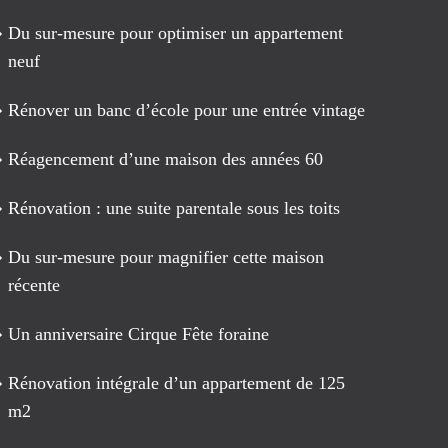
peuvent
Du sur-mesure pour optimiser un appartement
être
neuf
choisies
sur
Rénover un banc d’école pour une entrée vintage
la
page
Réagencement d’une maison des années 60
du
produit
Rénovation : une suite parentale sous les toits
Du sur-mesure pour magnifier cette maison
récente
Un anniversaire Cirque Fête foraine
Rénovation intégrale d’un appartement de 125
m2