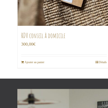
RDV conseil à domicile
300,00
€
Ajouter au panier
Détails