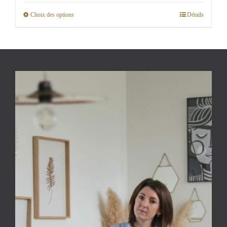
prix :
Choix des options
Détails
Ce
300,00€
produit
à
a
1
plusieurs
000,00€
variations.
Les
options
peuvent
être
choisies
sur
la
page
du
produit