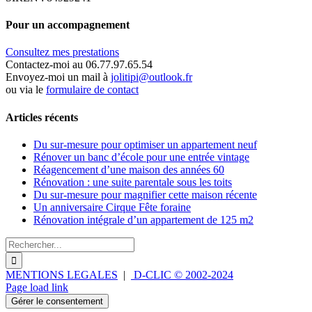
Pour un accompagnement
Consultez mes prestations
Contactez-moi au 06.77.97.65.54
Envoyez-moi un mail à
jolitipi@outlook.fr
ou via le
formulaire de contact
Articles récents
Du sur-mesure pour optimiser un appartement neuf
Rénover un banc d’école pour une entrée vintage
Réagencement d’une maison des années 60
Rénovation : une suite parentale sous les toits
Du sur-mesure pour magnifier cette maison récente
Un anniversaire Cirque Fête foraine
Rénovation intégrale d’un appartement de 125 m2
Rechercher:
MENTIONS LEGALES
|
D-CLIC © 2002-2024
YouTube
Facebook
Instagram
Pinterest
Page load link
Gérer le consentement