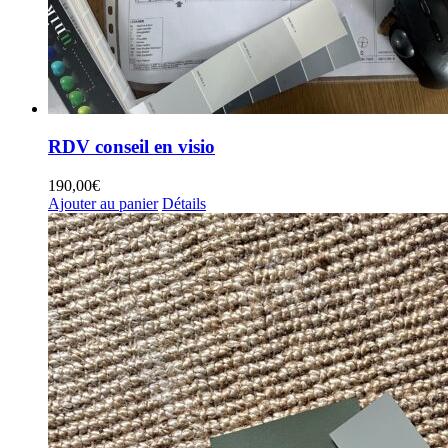
RDV conseil en visio
190,00
€
Ajouter au panier
Détails