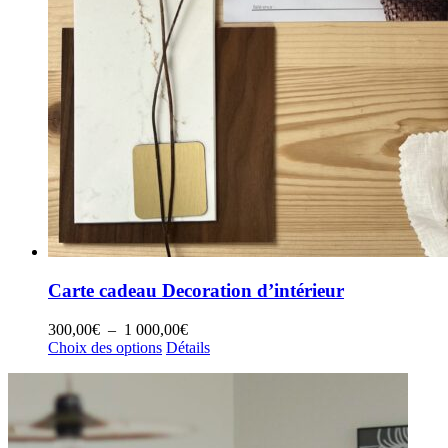
Carte cadeau Decoration d’intérieur
Plage
300,00
€
–
1 000,00
€
Ce
de
Choix des options
Détails
produit
prix :
a
300,00€
plusieurs
à
variations.
1
Les
000,00€